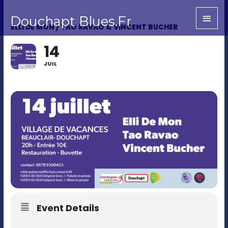
Aller
Men
Douchapt Blues.Fr
au
princ
ELLI DE MON / TAO RAVAO & VINCENT BUCHER
contenu
14
JUIL
Event Details