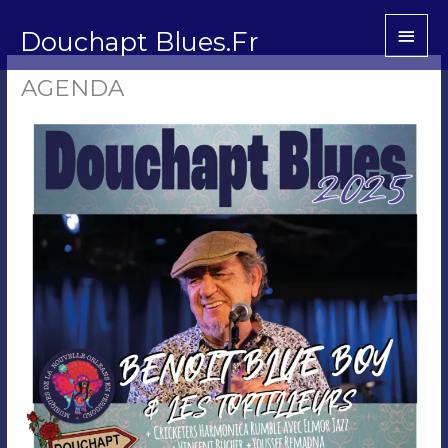
Aller
Men
Douchapt Blues.Fr
au
princ
contenu
AGENDA