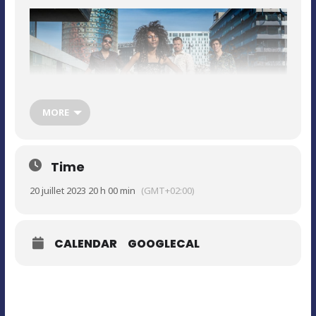
MORE
Time
20 juillet 2023 20 h 00 min
(GMT+02:00)
Entourée de son nouveau backing band, la charismatique
‘’Soul Sister » Koko-Jean Davis fera très vite monter la
température en enchainant des compos soul, blues et funk.
CALENDAR
GOOGLECAL
Une section rythmique enflammée et un orgue Hammond
très groovy viendront appuyer la voix soul et explosive de
Koko-Jean. Composé de 4 musiciens phare de la scène
Barcelonnaise ce combo n’a pas fini de vous surprendre !
Combien de temps arriverez-vous à rester assis ?