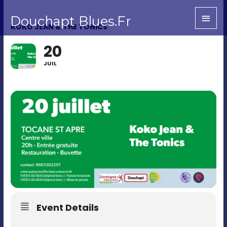
Aller
Men
Douchapt Blues.Fr
au
princ
KOKO JEAN & THE TONICS
contenu
20
JUIL
Event Details