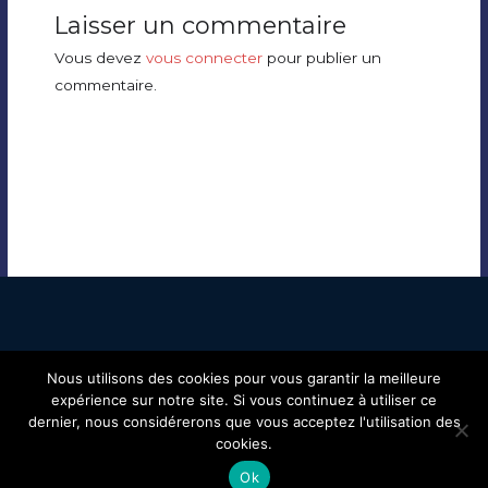
Laisser un commentaire
Vous devez
vous connecter
pour publier un
commentaire.
Nous utilisons des cookies pour vous garantir la meilleure
Copyright © 2019 Douchapt Blues
expérience sur notre site. Si vous continuez à utiliser ce
dernier, nous considérerons que vous acceptez l'utilisation des
cookies.
mentions légales – contact web
Ok